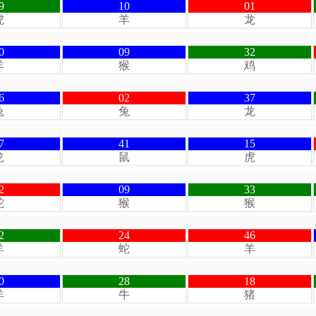
9
10
01
虎
羊
龙
0
09
32
羊
猴
鸡
6
02
37
兔
兔
龙
7
41
15
龙
鼠
虎
2
09
33
蛇
猴
猴
2
24
46
羊
蛇
羊
0
28
18
羊
牛
猪