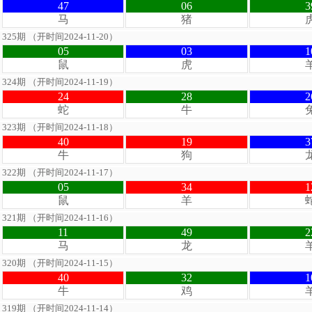
47
06
3
马
猪
325期 （开时间2024-11-20）
05
03
1
鼠
虎
324期 （开时间2024-11-19）
24
28
2
蛇
牛
323期 （开时间2024-11-18）
40
19
3
牛
狗
322期 （开时间2024-11-17）
05
34
1
鼠
羊
321期 （开时间2024-11-16）
11
49
2
马
龙
320期 （开时间2024-11-15）
40
32
1
牛
鸡
319期 （开时间2024-11-14）