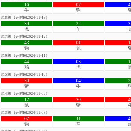
16
07
4
牛
狗
318期 （开时间2024-11-13）
39
22
3
虎
羊
317期 （开时间2024-11-12）
43
01
1
狗
龙
316期 （开时间2024-11-11）
44
03
1
鸡
虎
315期 （开时间2024-11-10）
30
04
2
猪
牛
314期 （开时间2024-11-09）
17
30
4
鼠
猪
313期 （开时间2024-11-08）
07
11
4
狗
马