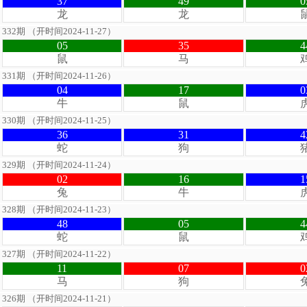
37
49
0
龙
龙
332期 （开时间2024-11-27）
05
35
4
鼠
马
331期 （开时间2024-11-26）
04
17
0
牛
鼠
330期 （开时间2024-11-25）
36
31
4
蛇
狗
329期 （开时间2024-11-24）
02
16
1
兔
牛
328期 （开时间2024-11-23）
48
05
4
蛇
鼠
327期 （开时间2024-11-22）
11
07
0
马
狗
326期 （开时间2024-11-21）