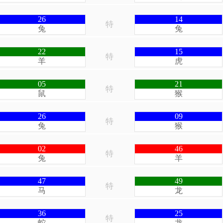
26
14
特
兔
兔
22
15
特
羊
虎
05
21
特
鼠
猴
26
09
特
兔
猴
02
46
特
兔
羊
47
49
特
马
龙
36
25
特
蛇
龙