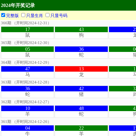
2024年开奖记录
完整版
只显生肖
只显号码
366期 （开时间2024-12-31）
17
43
2
鼠
狗
365期 （开时间2024-12-30）
05
36
0
鼠
蛇
364期 （开时间2024-12-29）
47
13
1
马
龙
363期 （开时间2024-12-28）
36
42
3
蛇
猪
362期 （开时间2024-12-27）
10
48
4
羊
蛇
361期 （开时间2024-12-26）
04
22
1
牛
羊