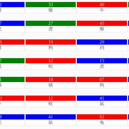
2
33
40
猪
猴
牛
7
27
45
龙
虎
猴
8
19
20
猪
狗
鸡
7
12
15
鼠
蛇
虎
1
18
07
猴
猪
狗
0
12
41
牛
蛇
鼠
8
41
02
蛇
鼠
兔