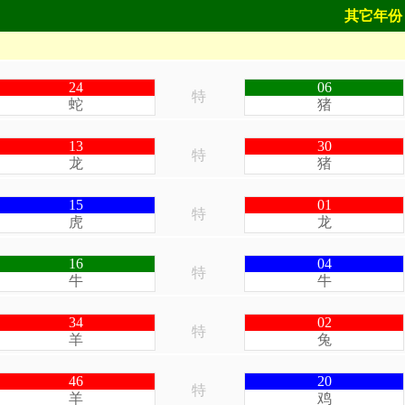
其它年份
24
06
特
蛇
猪
13
30
特
龙
猪
15
01
特
虎
龙
16
04
特
牛
牛
34
02
特
羊
兔
46
20
特
羊
鸡