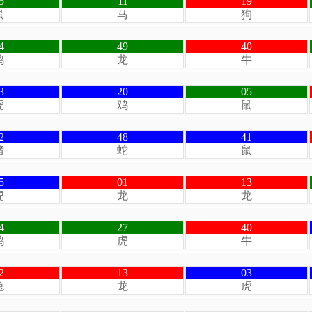
5
11
19
鼠
马
狗
4
49
40
鸡
龙
牛
3
20
05
虎
鸡
鼠
2
48
41
猪
蛇
鼠
5
01
13
虎
龙
龙
4
27
40
鸡
虎
牛
2
13
03
兔
龙
虎