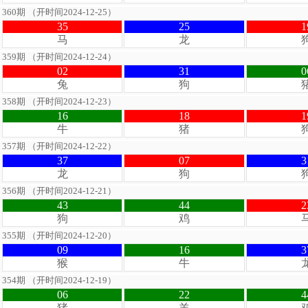
360期 （开时间2024-12-25）
35
25
1
马
龙
359期 （开时间2024-12-24）
02
31
0
兔
狗
358期 （开时间2024-12-23）
16
18
1
牛
猪
357期 （开时间2024-12-22）
37
07
3
龙
狗
356期 （开时间2024-12-21）
43
44
2
狗
鸡
355期 （开时间2024-12-20）
09
16
3
猴
牛
354期 （开时间2024-12-19）
06
22
4
猪
羊