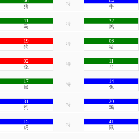
06
04
特
猪
牛
11
32
特
马
鸡
19
06
特
狗
猪
02
11
特
兔
马
17
14
特
鼠
兔
31
20
特
狗
鸡
15
41
特
虎
鼠