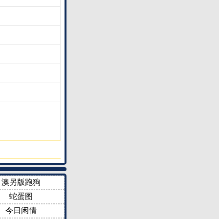
澳另版跑狗
蛇蛋图
今日闲情