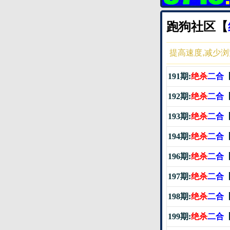
跑狗社区【
提高速度,减少
191期:
绝杀
二合
192期:
绝杀
二合
193期:
绝杀
二合
194期:
绝杀
二合
196期:
绝杀
二合
197期:
绝杀
二合
198期:
绝杀
二合
199期:
绝杀
二合