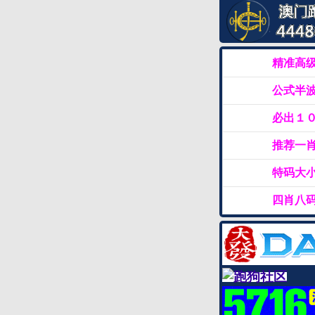
精准高
公式半
必出１
推荐一
特码大
四肖八