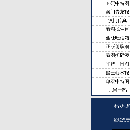
30码中特图
澳门青龙报
澳门传真
看图找生肖
金旺旺信箱
正版射牌澳
看图抓码澳
平特一肖图
赌王心水报
单双中特图
九肖十码
本论坛所
论坛免责