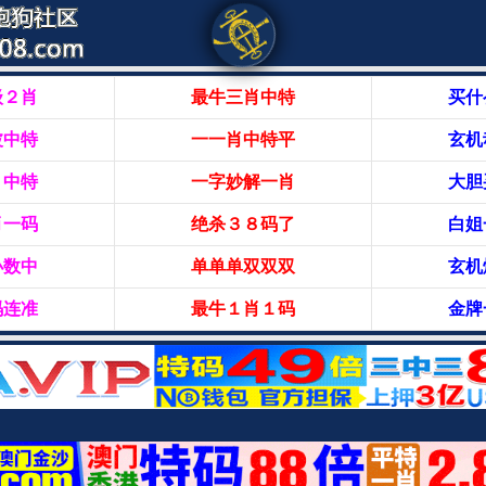
级２肖
最牛三肖中特
买什
波中特
一一肖中特平
玄机
０中特
一字妙解一肖
大胆
肖一码
绝杀３８码了
白姐
小数中
单单单双双双
玄机
码连准
最牛１肖１码
金牌