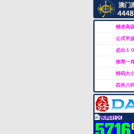
精准高
公式半
必出１
推荐一
特码大
四肖八