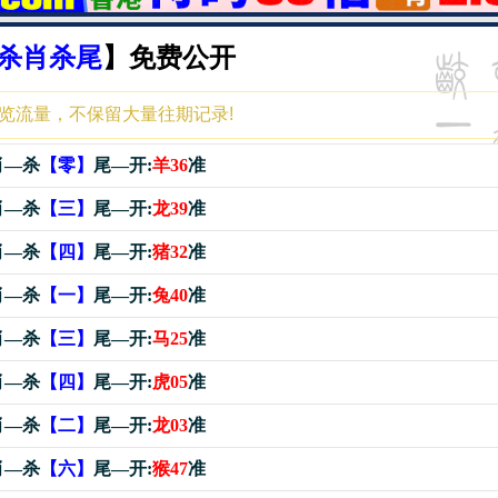
杀肖杀尾
】免费公开
浏览流量，不保留大量往期记录!
肖—杀
【零】
尾—开:
羊36
准
肖—杀
【三】
尾—开:
龙39
准
肖—杀
【四】
尾—开:
猪32
准
肖—杀
【一】
尾—开:
兔40
准
肖—杀
【三】
尾—开:
马25
准
肖—杀
【四】
尾—开:
虎05
准
肖—杀
【二】
尾—开:
龙03
准
肖—杀
【六】
尾—开:
猴47
准