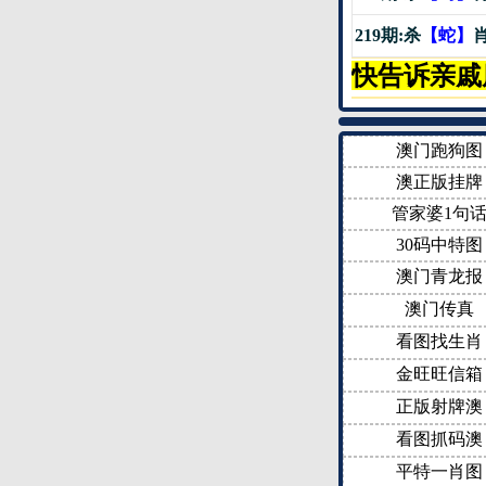
219期:杀
【蛇】
快告诉亲戚
澳门跑狗图
澳正版挂牌
管家婆1句
30码中特图
澳门青龙报
澳门传真
看图找生肖
金旺旺信箱
正版射牌澳
看图抓码澳
平特一肖图